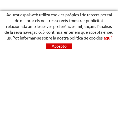
Aquest espai web utiliza cookies pròpies i de tercers per tal
de millorar els nostres serveis i mostrar publicitat
relacionada amb les seves preferències mitjançant l'anàlisis
de la seva navegació. Si continua, entenem que accepta el seu
CONTACTE
ús. Pot informar-se sobre la nostra política de cookies
aquí
OLOT
Accepto
Poligon Industrial de Begudà, Carrer de la Puntia, 20, 17857
Begudà, Girona
972 26 37 47
Tel.:
BARCELONA
93 842 02 39
Tel.:
LINKEDIN
POLÍTICA DE COOKIES
AVÍS LEGAL
CONDICIONS D'ÚS