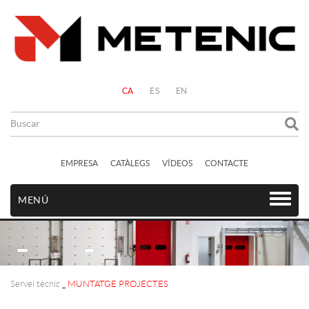
CA
ES
EN
EMPRESA
CATÀLEGS
VÍDEOS
CONTACTE
MENÚ
Servei tècnic
_
MUNTATGE PROJECTES