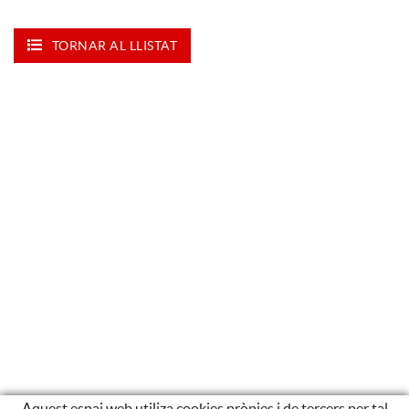
TORNAR AL LLISTAT
Aquest espai web utiliza cookies pròpies i de tercers per tal