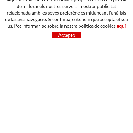
de millorar els nostres serveis i mostrar publicitat
relacionada amb les seves preferències mitjançant l'anàlisis
de la seva navegació. Si continua, entenem que accepta el seu
ús. Pot informar-se sobre la nostra política de cookies
aquí
CONTACTE
Accepto
OLOT
Poligon Industrial de Begudà, Carrer de la Puntia, 20, 17857
Begudà, Girona
972 26 37 47
Tel.:
BARCELONA
93 842 02 39
Tel.:
LINKEDIN
POLÍTICA DE COOKIES
AVÍS LEGAL
CONDICIONS D'ÚS