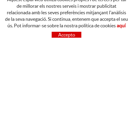
de millorar els nostres serveis i mostrar publicitat
relacionada amb les seves preferències mitjançant l'anàlisis
de la seva navegació. Si continua, entenem que accepta el seu
ús. Pot informar-se sobre la nostra política de cookies
aquí
CONTACTE
Accepto
OLOT
Poligon Industrial de Begudà, Carrer de la Puntia, 20, 17857
Begudà, Girona
972 26 37 47
Tel.:
BARCELONA
93 842 02 39
Tel.:
LINKEDIN
POLÍTICA DE COOKIES
AVÍS LEGAL
CONDICIONS D'ÚS