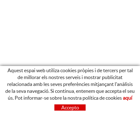
Aquest espai web utiliza cookies pròpies i de tercers per tal
de millorar els nostres serveis i mostrar publicitat
relacionada amb les seves preferències mitjançant l'anàlisis
de la seva navegació. Si continua, entenem que accepta el seu
ús. Pot informar-se sobre la nostra política de cookies
aquí
CONTACTE
Accepto
OLOT
Poligon Industrial de Begudà, Carrer de la Puntia, 20, 17857
Begudà, Girona
972 26 37 47
Tel.: