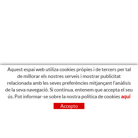
Aquest espai web utiliza cookies pròpies i de tercers per tal
de millorar els nostres serveis i mostrar publicitat
relacionada amb les seves preferències mitjançant l'anàlisis
de la seva navegació. Si continua, entenem que accepta el seu
ús. Pot informar-se sobre la nostra política de cookies
aquí
CONTACTE
Accepto
OLOT
Poligon Industrial de Begudà, Carrer de la Puntia, 20, 17857
Begudà, Girona
972 26 37 47
Tel.: