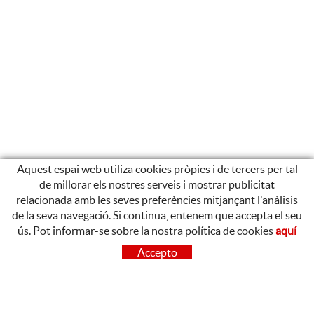
Aquest espai web utiliza cookies pròpies i de tercers per tal
de millorar els nostres serveis i mostrar publicitat
relacionada amb les seves preferències mitjançant l'anàlisis
de la seva navegació. Si continua, entenem que accepta el seu
ús. Pot informar-se sobre la nostra política de cookies
aquí
CONTACTE
Accepto
OLOT
Poligon Industrial de Begudà, Carrer de la Puntia, 20, 17857
Begudà, Girona