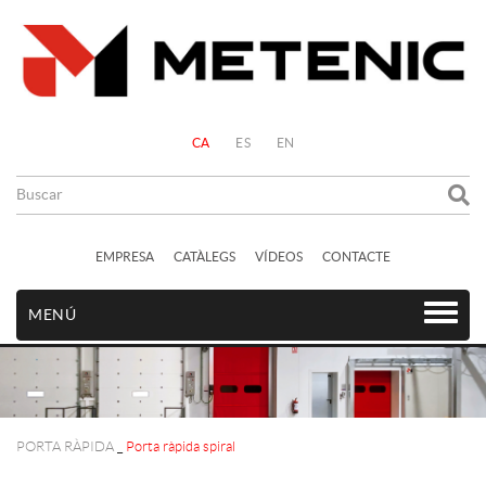
CA
ES
EN
EMPRESA
CATÀLEGS
VÍDEOS
CONTACTE
MENÚ
PORTA RÀPIDA
_
Porta ràpida spiral