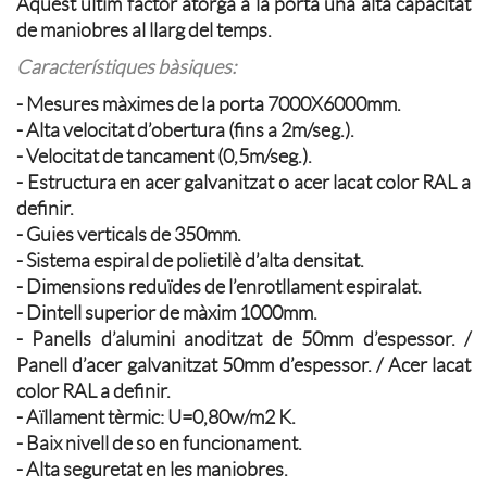
Aquest últim factor atorga a la porta una alta capacitat
de maniobres al llarg del temps.
Característiques bàsiques:
- Mesures màximes de la porta 7000X6000mm.
- Alta velocitat d’obertura (fins a 2m/seg.).
- Velocitat de tancament (0,5m/seg.).
- Estructura en acer galvanitzat o acer lacat color RAL a
definir.
- Guies verticals de 350mm.
- Sistema espiral de polietilè d’alta densitat.
- Dimensions reduïdes de l’enrotllament espiralat.
- Dintell superior de màxim 1000mm.
- Panells d’alumini anoditzat de 50mm d’espessor. /
Panell d’acer galvanitzat 50mm d’espessor. / Acer lacat
color RAL a definir.
- Aïllament tèrmic: U=0,80w/m2 K.
- Baix nivell de so en funcionament.
- Alta seguretat en les maniobres.