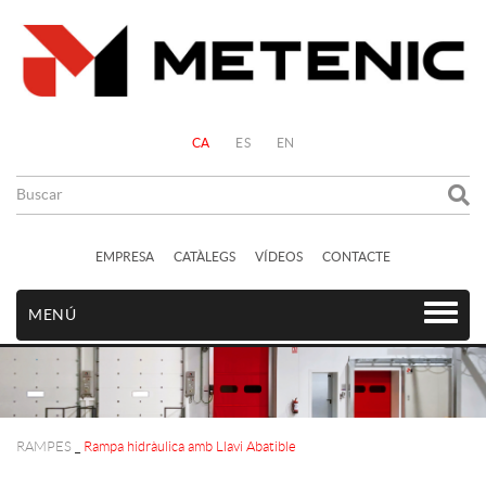
CA
ES
EN
EMPRESA
CATÀLEGS
VÍDEOS
CONTACTE
MENÚ
RAMPES
_
Rampa hidràulica amb Llavi Abatible