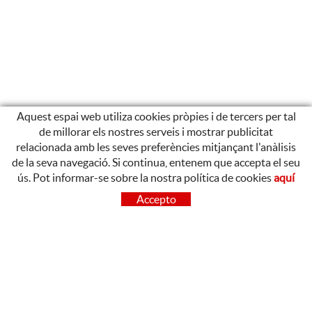
Aquest espai web utiliza cookies pròpies i de tercers per tal
de millorar els nostres serveis i mostrar publicitat
relacionada amb les seves preferències mitjançant l'anàlisis
de la seva navegació. Si continua, entenem que accepta el seu
ús. Pot informar-se sobre la nostra política de cookies
aquí
CONTACTE
Accepto
OLOT
Poligon Industrial de Begudà, Carrer de la Puntia, 20, 17857
Begudà, Girona
972 26 37 47
Tel.: