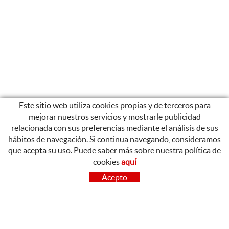
Este sitio web utiliza cookies propias y de terceros para
mejorar nuestros servicios y mostrarle publicidad
relacionada con sus preferencias mediante el análisis de sus
hábitos de navegación. Si continua navegando, consideramos
que acepta su uso. Puede saber más sobre nuestra política de
cookies
aquí
CONTACTO
Acepto
OLOT
Poligon Industrial de Begudà, Carrer de la Puntia, 20, 17857
Begudà, Girona
972 26 37 47
Tel.: