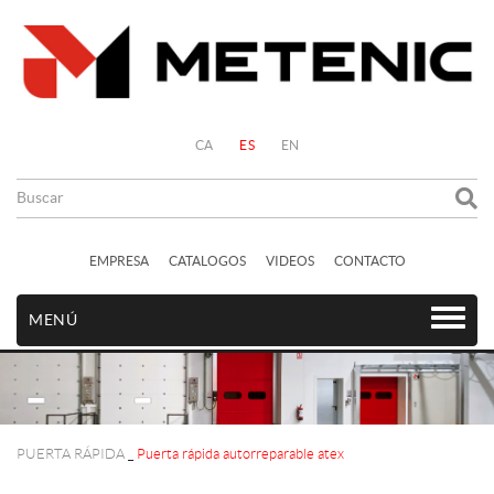
CA
ES
EN
EMPRESA
CATALOGOS
VIDEOS
CONTACTO
MENÚ
PUERTA RÁPIDA
_
Puerta rápida autorreparable atex