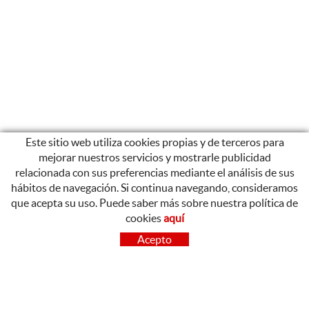
Este sitio web utiliza cookies propias y de terceros para
mejorar nuestros servicios y mostrarle publicidad
relacionada con sus preferencias mediante el análisis de sus
hábitos de navegación. Si continua navegando, consideramos
que acepta su uso. Puede saber más sobre nuestra política de
cookies
aquí
CONTACTO
Acepto
OLOT
Poligon Industrial de Begudà, Carrer de la Puntia, 20, 17857
Begudà, Girona
972 26 37 47
Tel.: