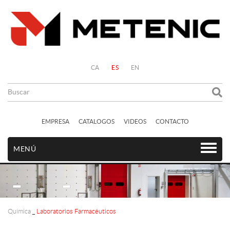
CA
ES
EN
EMPRESA
CATALOGOS
VIDEOS
CONTACTO
MENÚ
Química
_
Laboratorios Farmacéuticos