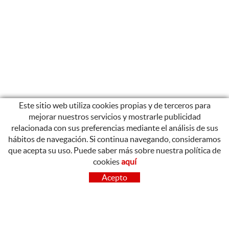
Este sitio web utiliza cookies propias y de terceros para
mejorar nuestros servicios y mostrarle publicidad
relacionada con sus preferencias mediante el análisis de sus
hábitos de navegación. Si continua navegando, consideramos
que acepta su uso. Puede saber más sobre nuestra política de
cookies
aquí
CONTACTO
Acepto
OLOT
Poligon Industrial de Begudà, Carrer de la Puntia, 20, 17857
Begudà, Girona
972 26 37 47
Tel.: