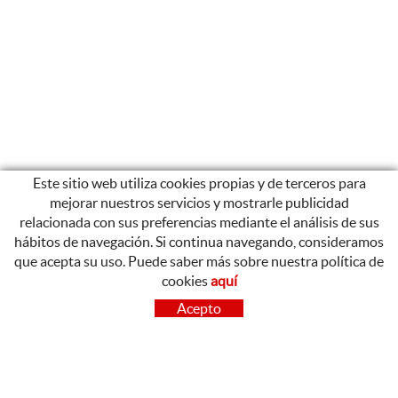
Este sitio web utiliza cookies propias y de terceros para
mejorar nuestros servicios y mostrarle publicidad
relacionada con sus preferencias mediante el análisis de sus
hábitos de navegación. Si continua navegando, consideramos
que acepta su uso. Puede saber más sobre nuestra política de
cookies
aquí
CONTACTO
Acepto
OLOT
Poligon Industrial de Begudà, Carrer de la Puntia, 20, 17857
Begudà, Girona
972 26 37 47
Tel.: