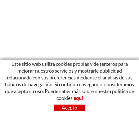
Este sitio web utiliza cookies propias y de terceros para
mejorar nuestros servicios y mostrarle publicidad
relacionada con sus preferencias mediante el análisis de sus
hábitos de navegación. Si continua navegando, consideramos
que acepta su uso. Puede saber más sobre nuestra política de
cookies
aquí
CONTACTO
Acepto
OLOT
Poligon Industrial de Begudà, Carrer de la Puntia, 20, 17857
Begudà, Girona
972 26 37 47
Tel.: