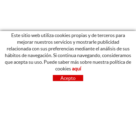
Este sitio web utiliza cookies propias y de terceros para
mejorar nuestros servicios y mostrarle publicidad
relacionada con sus preferencias mediante el análisis de sus
hábitos de navegación. Si continua navegando, consideramos
que acepta su uso. Puede saber más sobre nuestra política de
cookies
aquí
CONTACTO
Acepto
OLOT
Poligon Industrial de Begudà, Carrer de la Puntia, 20, 17857
Begudà, Girona
972 26 37 47
Tel.:
BARCELONA
93 842 02 39
Tel.: